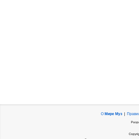
О
Мире Муз
|
Прави
Разр
Copyri