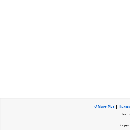
О
Мире Муз
|
Прави
Разр
Copyri