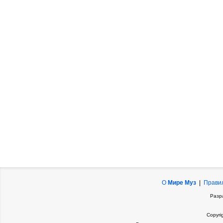
О
Мире Муз
|
Прави
Разр
Copyri