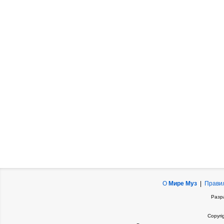
О
Мире Муз
|
Прави
Разр
Copyri