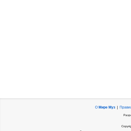
О
Мире Муз
|
Прави
Разр
Copyri