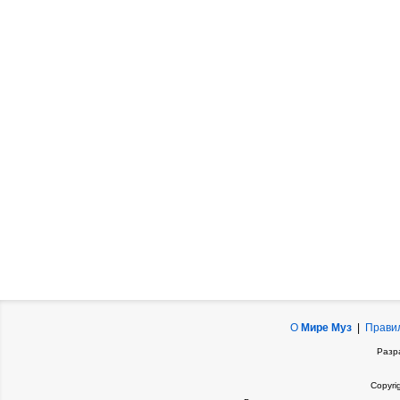
О
Мире Муз
|
Прави
Разр
Copyri