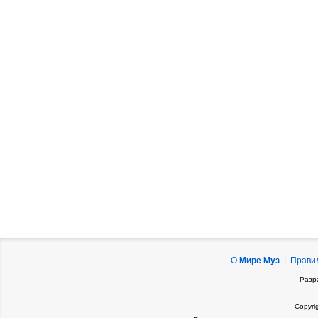
О
Мире Муз
|
Прави
Разр
Copyri