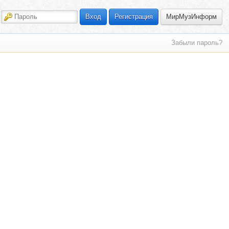
МирМузИнформ
Вход
Регистрация
Забыли пароль?