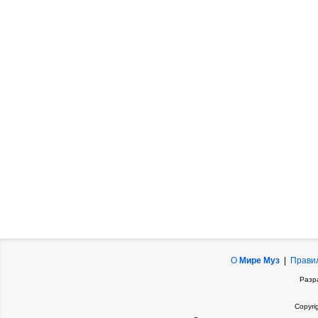
О
Мире Муз
|
Прави
Разр
Copyri