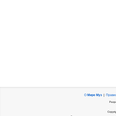
О
Мире Муз
|
Прави
Разр
Copyri