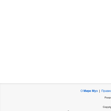
О
Мире Муз
|
Прави
Разр
Copyri