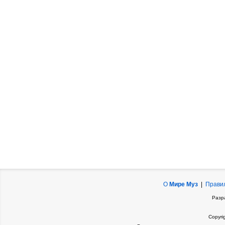
О
Мире Муз
|
Прави
Разр
Copyri