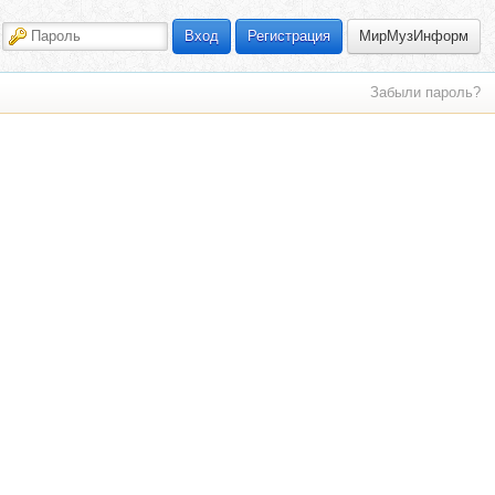
МирМузИнформ
Вход
Регистрация
Забыли пароль?