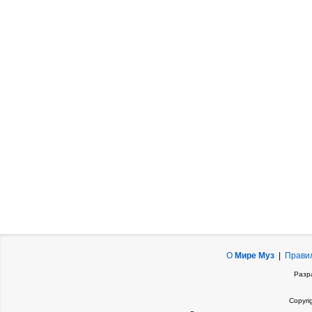
О
Мире Муз
|
Прави
Разр
Copyri