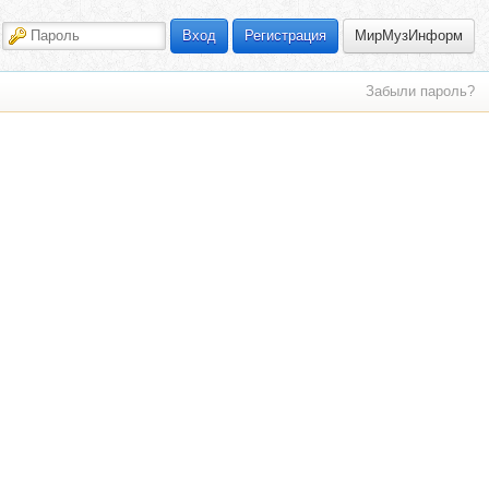
МирМузИнформ
Вход
Регистрация
Забыли пароль?