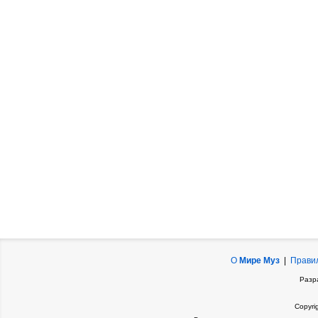
О
Мире Муз
|
Прави
Разр
Copyri