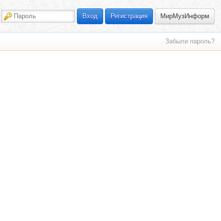
МирМузИнформ
Вход
Регистрация
Забыли пароль?