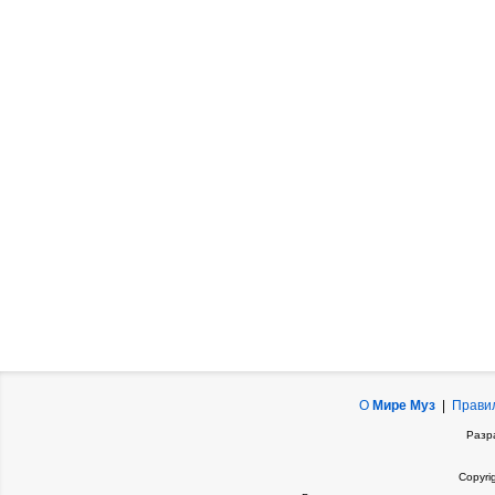
О
Мире Муз
|
Прави
Разр
Copyri