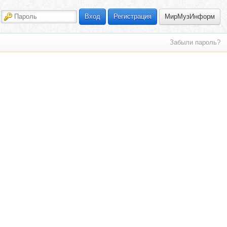
МирМузИнформ
Вход
Регистрация
Забыли пароль?