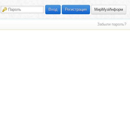
МирМузИнформ
Вход
Регистрация
Забыли пароль?