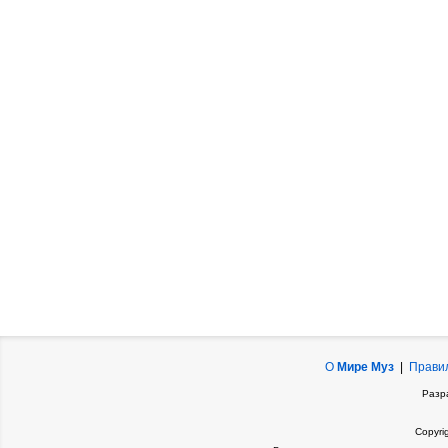
О
Мире Муз
|
Прави
Разр
Copyri